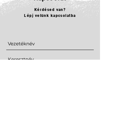
Kérdésed van?
Lépj velünk kapcsolatba
Elküld