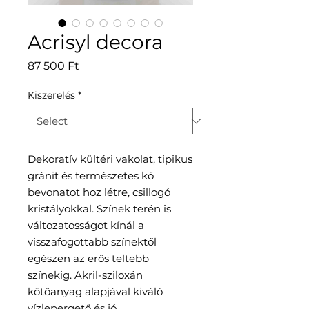
Acrisyl decora
Price
87 500 Ft
Kiszerelés
*
D
ekoratív kültéri vakolat, tipikus
gránit és természetes kő
bevonatot hoz létre, csillogó
kristályokkal. Színek terén is
változatosságot kínál a
visszafogottabb színektől
egészen az erős teltebb
színekig. Akril-sziloxán
kötőanyag alapjával kiváló
vízlepergető
és jó