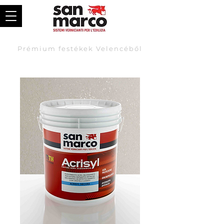
Prémium festékek Velencéből