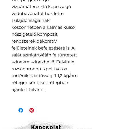
vízpáraáteresztő képességű
védőbevonatot hoz létre.
Tulajdonságainak
köszönhetően alkalmas külső
hőszigetelő kompozit
rendszerek dekoratív
felületeinek befejezésére is. A
saját színkártyáján feltüntetett
színekre színezhező. Felvitele
rozsadamentes gelttvassal
történik. Kiadósság: 1-1,2 kg/nm
rétegenként, két rétegben
ajánlott felvinni.
Kapcsolat