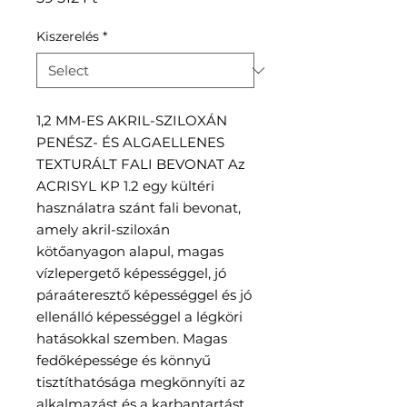
Kiszerelés
*
1,2 MM-ES AKRIL-SZILOXÁN
PENÉSZ- ÉS ALGAELLENES
TEXTURÁLT FALI BEVONAT Az
ACRISYL KP 1.2 egy kültéri
használatra szánt fali bevonat,
amely akril-sziloxán
kötőanyagon alapul, magas
vízlepergető képességgel, jó
páraáteresztő képességgel és jó
ellenálló képességgel a légköri
hatásokkal szemben. Magas
fedőképessége és könnyű
tisztíthatósága megkönnyíti az
alkalmazást és a karbantartást.