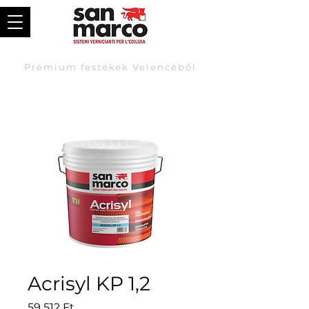
Prémium festékek Velencéből
Acrisyl KP 1,2
Price
59 512 Ft