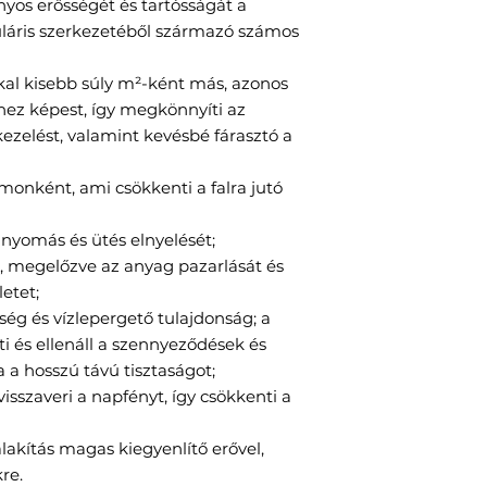
os erősségét és tartósságát a
láris szerkezetéből származó számos
al kisebb súly m²-ként más, azonos
z képest, így megkönnyíti az
kezelést, valamint kevésbé fárasztó a
onként, ami csökkenti a falra jutó
 nyomás és ütés elnyelését;
, megelőzve az anyag pazarlását és
etet;
ség és vízlepergető tulajdonság; a
i és ellenáll a szennyeződések és
a a hosszú távú tisztaságot;
sszaveri a napfényt, így csökkenti a
akítás magas kiegyenlítő erővel,
re.