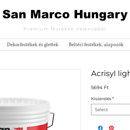
San Marco Hungary
Prémium festékek Velencéből
Dekorfestékek és glettek
Beltéri festékek, alapozók
Acrisyl lig
Price
5694 Ft
Kiszerelés
*
Select