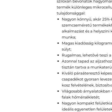
sziloxán bevonatok hagyomány
termék különleges mikrocellu
tulajdonsággal:
Nagyon könnyű, akár 25%-k
szemcseméretű termékekhe
alkalmazást és a helyszíni 
munka;
Magas kiadósság kilogramm
súlyt;
Rugalmas, lehetővé teszi a
Azonnal tapad az aljzathoz
tisztán tartva a munkaterül
Kiváló páraáteresztő képes
csapadékot gyorsan levezet
kosz felvételének, biztosítv
Világosabb árnyalatokban vi
falak hőmérsékletét;
Nagyon kompakt felületkial
ideális egyenetlen felületek