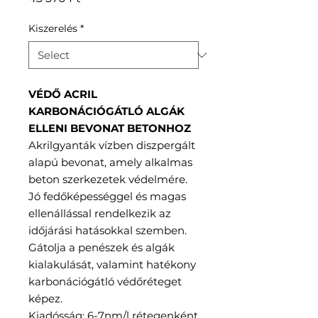
Kiszerelés
*
VÉDŐ ACRIL
KARBONÁCIÓGÁTLÓ ALGÁK
ELLENI BEVONAT BETONHOZ
Akrilgyanták vízben diszpergált
alapú bevonat, amely alkalmas
beton szerkezetek védelmére.
Jó fedőképességgel és magas
ellenállással rendelkezik az
időjárási hatásokkal szemben.
Gátolja a penészek és algák
kialakulását, valamint hatékony
karbonációgátló védőréteget
képez.
Kiadósság: 6-7nm/l rétegenként