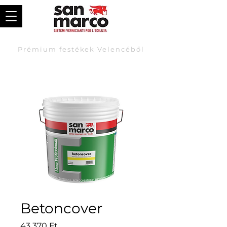
Prémium festékek Velencéből
Betoncover
Price
43 370 Ft