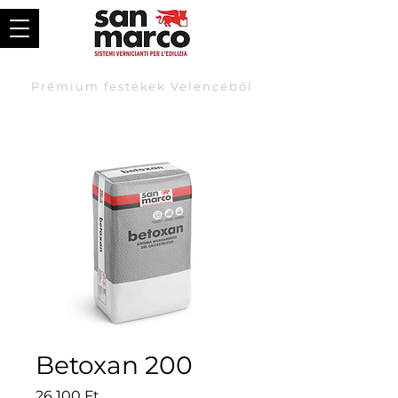
Prémium festékek Velencéből
Betoxan 200
Price
26 100 Ft