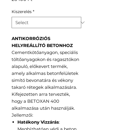
Kiszerelés
*
ANTIKORRÓZIÓS
HELYREÁLLÍTÓ BETONHOZ
Cementkötőanyagon, speciális
töltőanyagokon és ragasztókon
alapuló, előkevert termék,
amely alkalmas betonfelületek
simító bevonatára és vékony
takaró rétegek alkalmazására.
Kifejezetten arra tervezték,
hogy a BETOXAN 400
alkalmazása után használják.
Jellemzői:
Hatékony Vízzárás
:
Megbízhatóan védi a beton