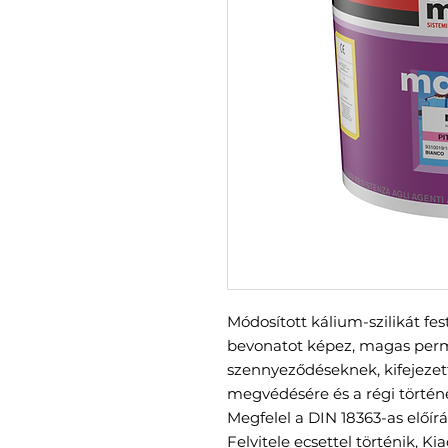
M
ódosított kálium
-
szilikát fe
bevonatot képez, magas perma
szennyeződéseknek, kifejezet
megvédésére és a régi történ
Megfelel a DIN 18363-as előí
Felvitele ecsettel történik, K