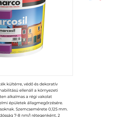
sték kültérre,
védő és dekoratív
bilitású ellenáll a környezeti
ten alkalmas a régi vakolat
elmi épületek állagmegőrzésére.
rásoknak. Szemcsemérete 0,125 mm.
iadósság 7-8 nm/l rétegenként, 2