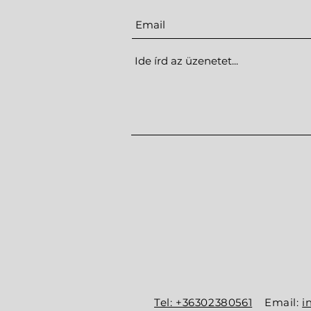
Tel: +36302380561
Email:
i