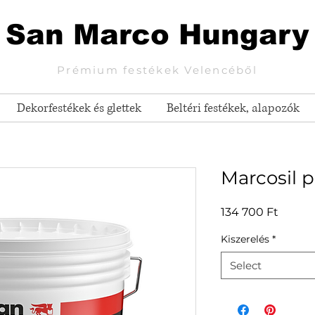
San Marco Hungary
Prémium festékek Velencéből
Dekorfestékek és glettek
Beltéri festékek, alapozók
Marcosil p
Price
134 700 Ft
Kiszerelés
*
Select