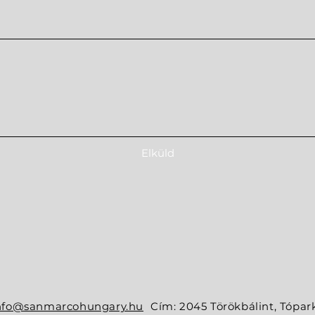
Elküld
nfo@sanmarcohungary.hu
Cím: 2045 Törökbálint, Tópark