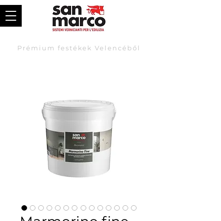
Prémium festékek Velencéből