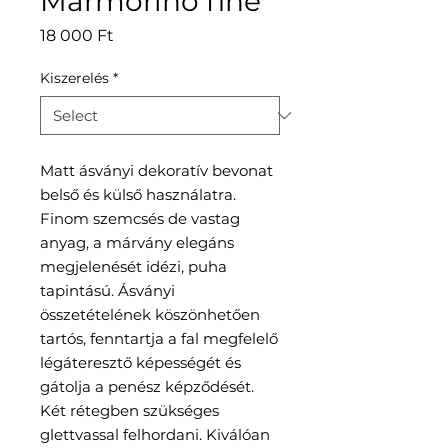
Marmorino fine
Price
18 000 Ft
Kiszerelés
*
Matt ásványi dekoratív bevonat
belső és külső használatra.
Finom szemcsés de vastag
anyag, a márvány elegáns
megjelenését idézi, puha
tapintású. Ásványi
összetételének köszönhetően
tartós, fenntartja a fal megfelelő
légáteresztő képességét és
gátolja a penész képződését.
Két rétegben szükséges
glettvassal felhordani. Kiválóan