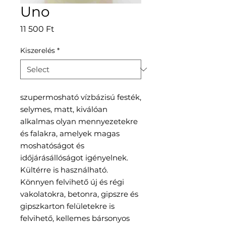
Uno
Price
11 500 Ft
Kiszerelés
*
szupermosható vízbázisú festék,
selymes, matt, kiválóan
alkalmas olyan mennyezetekre
és falakra, amelyek magas
moshatóságot és
időjárásállóságot igényelnek.
Kültérre is használható.
Könnyen felvihető új és régi
vakolatokra, betonra, gipszre és
gipszkarton felületekre is
felvihető, kellemes bársonyos