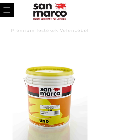
Prémium festékek Velencéből