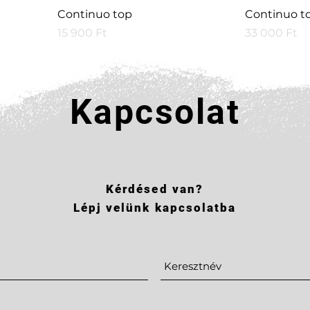
Continuo top
Continuo to
Price
Price
15 900 Ft
33 000 Ft
Kapcsolat
Kérdésed van?
Lépj velünk kapcsolatba
Continuo base
Continuo 
Price
Price
38 800 Ft
21 100 Ft