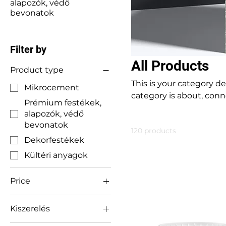
alapozók, védő
bevonatok
Filter by
All Products
Product type
This is your category de
Mikrocement
category is about, con
Prémium festékek,
alapozók, védő
bevonatok
120 products
Dekorfestékek
Kültéri anyagok
Price
Kiszerelés
HUF 3,759
HUF 145,430