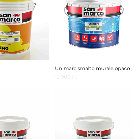
Unimarc smalto murale opaco
Price
12 900 Ft