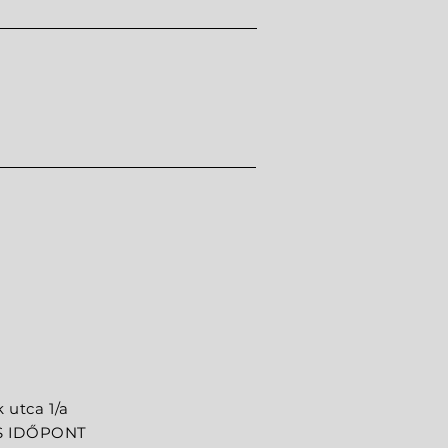
Glittery
Price
4600 Ft
 utca 1/a
S IDŐPONT