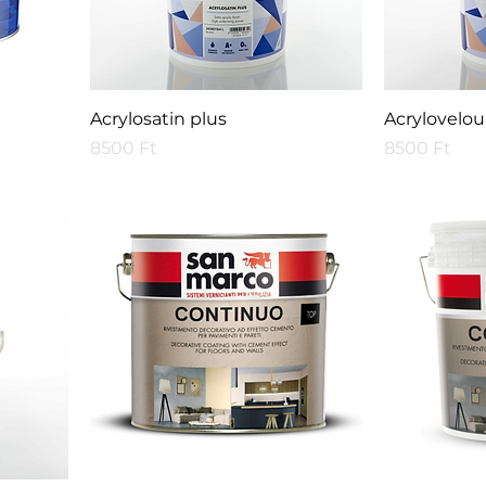
Acrylosatin plus
Acrylovelou
Price
Price
8500 Ft
8500 Ft