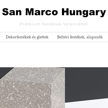
San Marco Hungary
Prémium festékek Velencéből
Dekorfestékek és glettek
Beltéri festékek, alapozók