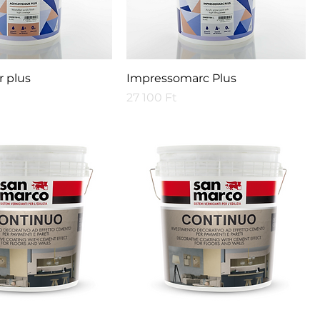
r plus
Impressomarc Plus
Price
27 100 Ft